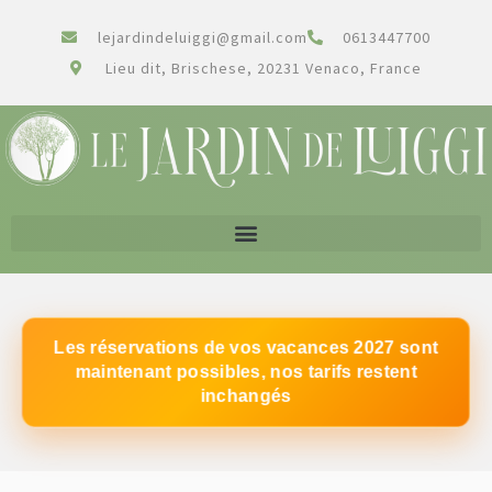
lejardindeluiggi@gmail.com
0613447700
Lieu dit, Brischese, 20231 Venaco, France
Les réservations de vos vacances 2027 sont
maintenant possibles, nos tarifs restent
inchangés